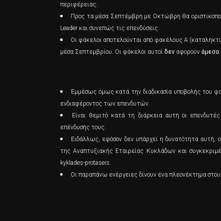
περιφέρειας.
Προς τα μέσα Σεπτέμβρη με Οκτώβρη θα οριστικοποιη
Leader και συνεπώς τις επενδύσεις.
Οι φάκελοι αποτελούνται από φακέλους Α (καταληκτικ
μέσα Σεπτεμβρίου. Οι φάκελοι αυτοί
δεν
αφορούν
άμεσα
Εμμέσως όμως κατά την διαδικασία υποβολής του φα
ενδιαφέροντος των επενδυτών.
Είναι θεμιτό κατά τη διάρκεια αυτή οι επενδυτές
επένδυσής τους.
Ειδάλλως, εφόσον δεν υπάρχει η δυνατότητα αυτή, 
της Αναπτυξιακής Εταιρείας Κυκλάδων και συγκεκριμένα σ
kyklades-protaseis.
Οι παραπάνω ενέργειες δίνουν ένα πλεονέκτημα στους