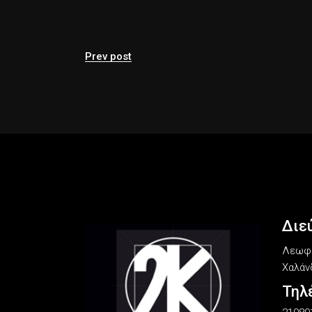
Prev post
Διε
Λεωφό
Χαλάνδ
Τηλ