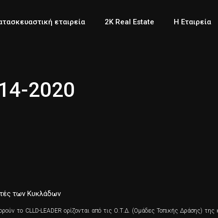
ασφαλείας
ατασκευαστική εταιρεία
2K Real Estate
Η Εταιρεία
 ασφαλείας
14-2020
υτές των Κυκλάδων
ορούν το CLLD-LEADER ορίζονται από τις Ο.Τ.Δ. (Ομάδες Τοπικής Δράσης) της