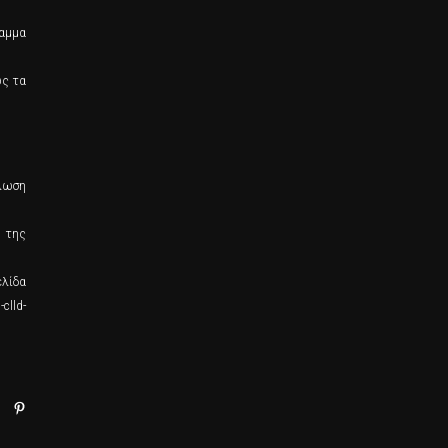
ραμμα
ώς τα
ήλωση
α της
ελίδα
clld-