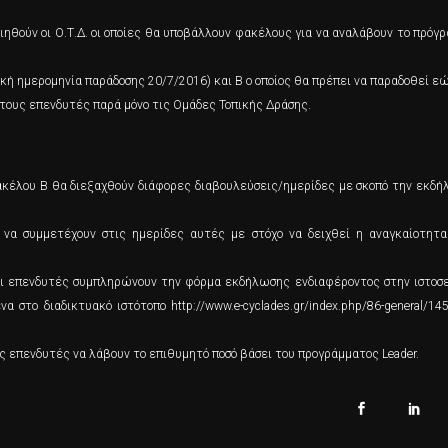
θούν οι Ο.Τ.Δ. οι οποίες θα υποβάλλουν φακέλους για να αναλάβουν το πρόγ
ή ημερομηνία παράδοσης 20/7/2016) και Β ο οποίος θα πρέπει να παραδοθεί ε
τους επενδυτές παρά μόνο τις Ομάδες Τοπικής Δράσης.
κέλου Β θα διεξαχθούν διάφορες διαβουλεύσεις/ημερίδες με σκοπό την εκδ
 να συμμετέχουν στις ημερίδες αυτές με στόχο να δειχθεί η αναγκαίοτητ
οι επενδυτές συμπληρώνουν την φόρμα εκδήλωσης ενδιαφέροντος στην ιστοσ
το διαδικτυακό ιστότοπο http://www.e-cyclades.gr/index.php/86-general/145-
 επενδυτές να λάβουν το επιθυμητό ποσό βάσει του προγράμματος Leader.