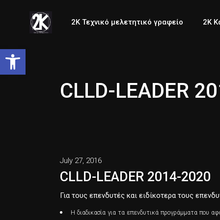
Έργα 
2Κ Τεχνικό μελετητικό γραφείο
2K Κ
Open toolbar
Έργα
CLLD-LEADER 20
July 27, 2016
CLLD-LEADER 2014-2020
Για τους επενδυτές και ειδίκοτερα τους επενδ
Η διαδικασία για τα επενδυτικά προγράμματα που αφ