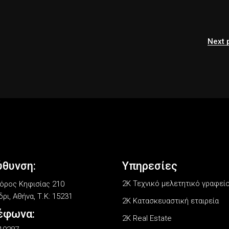
Next 
ύθυνση:
Υπηρεσίες
2Κ Τεχνικό μελετητικό γραφεί
ρος Κηφισίας 210
ρι, Αθήνα, Τ.Κ: 15231
2K Κατασκευαστική εταιρεία
έφωνα:
2K Real Estate