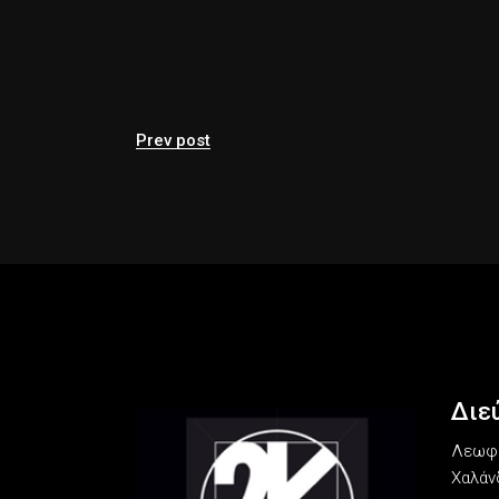
Prev post
Διε
Λεωφό
Χαλάνδ