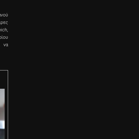
ανού
ερες
ich,
ρίου
α να