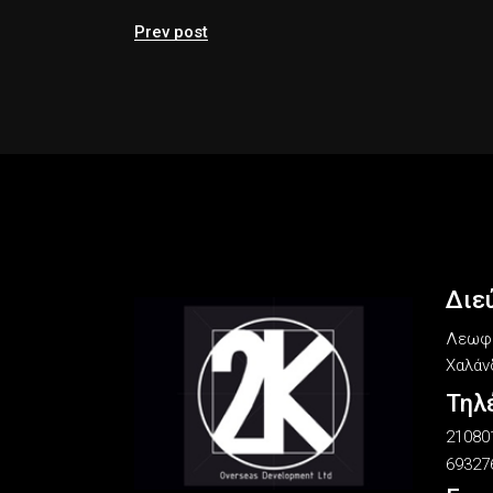
Prev post
Διε
Λεωφό
Χαλάνδ
Τηλ
21080
69327