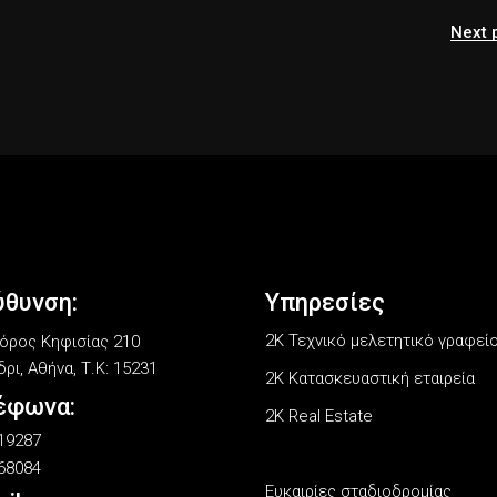
Next 
ύθυνση:
Υπηρεσίες
2Κ Τεχνικό μελετητικό γραφεί
ρος Κηφισίας 210
ρι, Αθήνα, Τ.Κ: 15231
2K Κατασκευαστική εταιρεία
έφωνα:
2K Real Estate
19287
68084
Ευκαιρίες σταδιοδρομίας