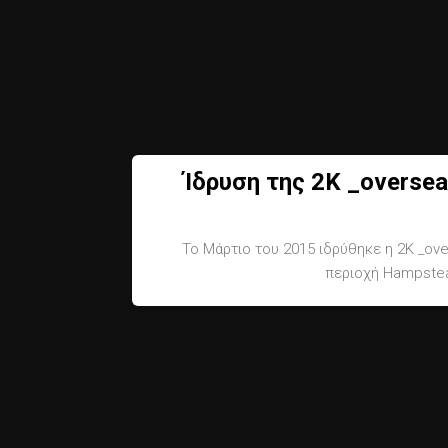
Ίδρυση της 2Κ _overse
Το Μάρτιο του 2015 ιδρύθηκε η 2Κ _ov
περιοχή Hampstea