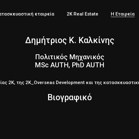
ασφαλείας
ατασκευαστική εταιρεία
2K Real Estate
Η Εταιρεία
Δημήτριος Κ. Καλκίνης
 ασφαλείας
Πολιτικός Μηχανικός
MSc AUTH, PhD AUTH
είας 2Κ, της 2Κ_Overseas Development και της κατασκευαστικ
Βιογραφικό