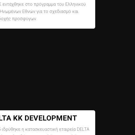
Κ εντάχθηκε στο πρόγραμμα του Ελληνικού
Ηνωμένων Εθνών για το σχεδιασμό και
οδοχής προσφύγων.
DELTA KK DEVELOPMENT
5 ιδρύθηκε η
κατασκευαστική εταιρεία
DELTA