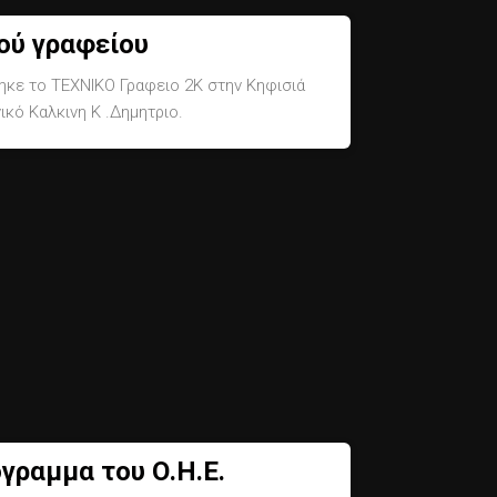
ού γραφείου
ηκε το ΤΕΧΝΙΚΟ Γραφειο 2Κ στην Κηφισιά
ικό Καλκινη Κ .Δημητριο.
γραμμα του Ο.Η.Ε.