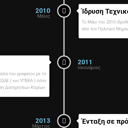
2010
Ίδρυση Τεχνικ
Μάιος
Το Μάιο του 2010 ιδρύθ
απο τον Πολιτικό Μηχαν
2011
Ιανουάριος
ασία του γραφείου με το
ΩΔΕ ( νυν ΥΠΕΚΑ ) όσον
η Διατηρητέων Κτιρίων.
2013
Ένταξη σε πρό
Μάρτιος