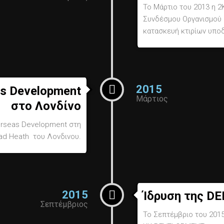
Το Μάρτιο του 2013 η 2
Συνδέσμου Οργανισμού 
κατασκευή κτιρίων υπ
2015
as Development
Μάρτιος
στο Λονδίνο
erseas Development στη
d Heath του Λονδινου.
2015
Ίδρυση της 
Σεπτέμβριος
Το Σεπτέμβριο του 201