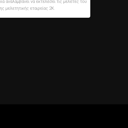
α αναλαμβάνει να εκτελέσει τις μελέτες του
ης μελετητικής εταιρείας 2Κ.