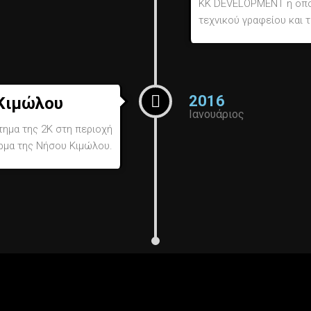
KK DEVELOPMENT η οποί
τεχνικού γραφείου και τ
2016
Κιμώλου
Ιανουάριος
τημα της 2Κ στη περιοχή
μα της Νήσου Κιμώλου.