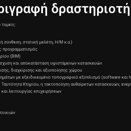
ριγραφή δραστηριοτή
 τομείς:
 σύνθεση, στατική μελέτη, Η/Μ κ.α.)
ός προγραμματισμός
ρίου (ΒΙΜ)
νίσχυση και αποκατάσταση υφιστάμενων κατασκευών
ισης, διαχείρισης και αξιοποίησης χώρου
μάτων με εξειδικευμένο τοπογραφικό εξοπλισμό (software και h
Ταυτότητα Κτηρίου, η τακτοποίηση αυθαίρετων κατασκευών, ενερ
και λειτουργίας επιχειρήσεων
ατοικιών