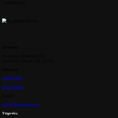
{multithumb}
Διεύθυνση:
Λεωφόρος Κηφισίας 210
Χαλάνδρι, Αθήνα, Τ.Κ: 15231
Τηλέφωνα:
2108019287
6932768084
E-mail:
info@2ktechnical.com
Υπηρεσίες