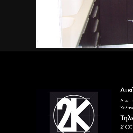
Διε
Λεωφό
Χαλάνδ
Τηλ
21080