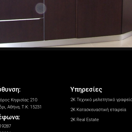
ύθυνση:
Υπηρεσίες
2Κ Τεχνικό μελετητικό γραφεί
ρος Κηφισίας 210
ρι, Αθήνα, Τ.Κ: 15231
2K Κατασκευαστική εταιρεία
έφωνα:
2K Real Estate
19287